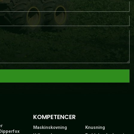
KOMPETENCER
er
Maskinskovning
Knusning
 Dipperfox