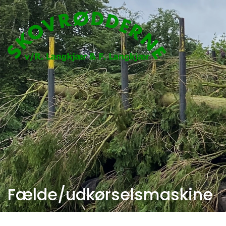
Gå
til
hovedindhold
Fælde/udkørselsmaskine