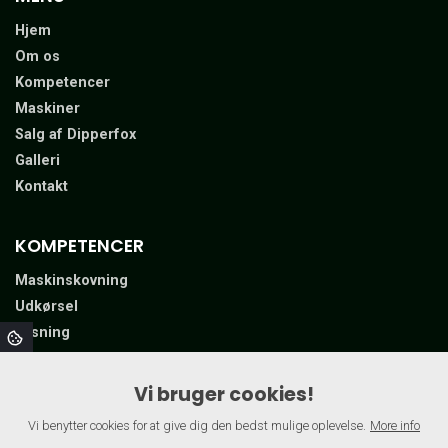
Hjem
Om os
Kompetencer
Maskiner
Salg af Dipperfox
Galleri
Kontakt
KOMPETENCER
Maskinskovning
Udkørsel
Flisning
Udslæbning
Knusning
Vi bruger cookies!
Fældebunke lægning​
Vi benytter cookies for at give dig den bedst mulige oplevelse.
More info
Træ købes på roden​