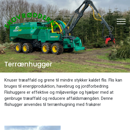
Gå
til
hovedindhold
Terrænhugger
Knuser træaffald og grene til mindre stykker kaldet flis. Flis kan
bruges til energiproduktion, havebrug og jordforbedring.
Flishuggere er effektive og miljøvenlige og hjælper med at
genbruge træaffald og reducere affaldsmængden. Denne
flishugger anvendes til terrænhugning med frakører