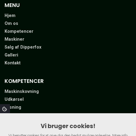
MENU
Hjem
Om os
Kompetencer
Maskiner
Salg af Dipperfox
Galleri
Kontakt
KOMPETENCER
Maskinskovning
Udkørsel
Flisning
Udslæbning
Knusning
Vi bruger cookies!
Fældebunke lægning​
Vi benytter cookies for at give dig den bedst mulige oplevelse.
More info